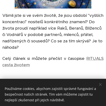
Všimli jste si ve svém životě, že jsou období "vyšších
koncentrací" nositelů konkrétního znamení? Do
života proudí například více Raků, Beranů, Blíženců
či Vodnářů v podobě partnerů, milenců, přátel,
nadřízených či sousedů? Co se za tím skrývá? Je to
náhoda?
Celý článek si můžete přečíst v časopise
RITUALS
cesta životem
Share
Používáme cookies, abychom zajistili správné fungování a
bezpečnost našich stránek. Tím vám můžeme zajistit tu
nejlepší zkušenost při jejich návštěvě.