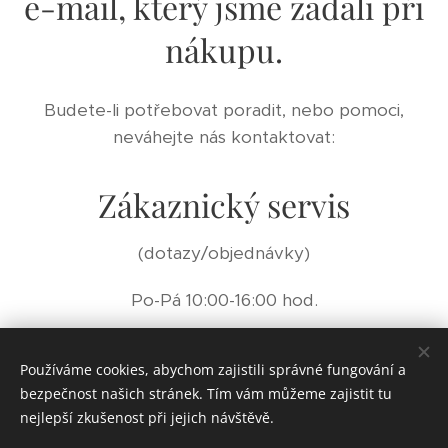
e-mail, který jsme zadali při
nákupu.
Budete-li potřebovat poradit, nebo pomoci,
neváhejte nás kontaktovat:
Zákaznický servis
(dotazy/objednávky)
Po-Pá 10:00-16:00 hod.
objednavky@eritual.cz | 774 496 494
Používáme cookies, abychom zajistili správné fungování a
bezpečnost našich stránek. Tím vám můžeme zajistit tu
nejlepší zkušenost při jejich návštěvě.