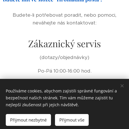
Budete-li potřebovat poradit, nebo pomoci,
neváhejte nás kontaktovat:
Zákaznický servis
(dotazy/objednávky)
Po-Pá 10:00-16:00 hod.
objednavky@eritual.cz | 774 496 494
Používáme cookies, abychom zajistili správné fungování a
bezpečnost našich stránek. Tím vám můžeme zajistit tu
nejlepší zkušenost při jejich návštěvě.
© 2025
eRitual.cz.
Všechna práva vyhrazena.
Přijmout nezbytné
Přijmout vše
Cookies